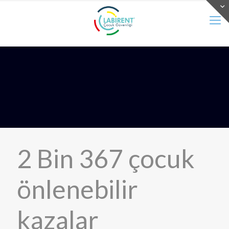
2 Bin 367 çocuk
önlenebilir
kazalar