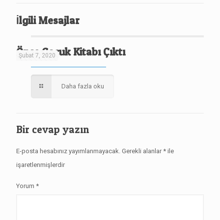
İlgili Mesajlar
Önce Çocuk Kitabı Çıktı
Şubat 7, 2020
Daha fazla oku
Bir cevap yazın
E-posta hesabınız yayımlanmayacak.
Gerekli alanlar
*
ile
işaretlenmişlerdir
Yorum
*