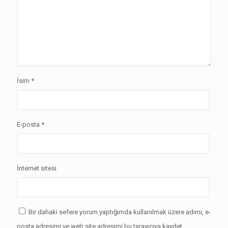
İsim
*
E-posta
*
İnternet sitesi
Bir dahaki sefere yorum yaptığımda kullanılmak üzere adımı, e-
posta adresimi ve web site adresimi bu tarayıcıya kaydet.