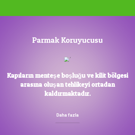
Parmak Koruyucusu
Kapıların menteşe boşluğu ve kilit bölgesi
arasına oluşan tehlikeyi ortadan
kaldırmaktadır.
Daha fazla