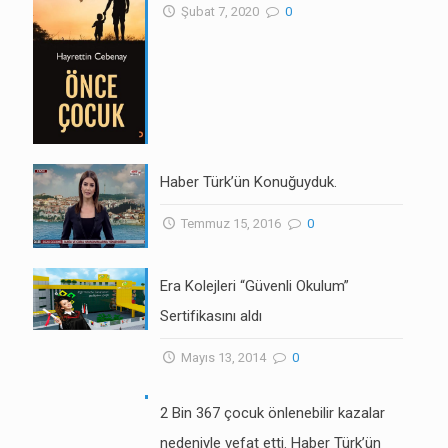
Şubat 7, 2020
0
Haber Türk’ün Konuğuyduk.
Temmuz 15, 2016
0
Era Kolejleri “Güvenli Okulum”
Sertifikasını aldı
Mayıs 13, 2014
0
2 Bin 367 çocuk önlenebilir kazalar
nedeniyle vefat etti. Haber Türk’ün