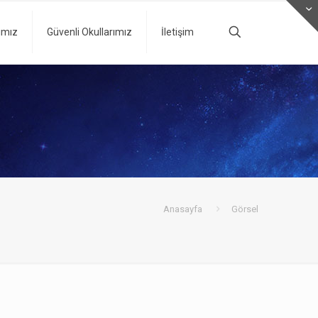
ımız
Güvenli Okullarımız
İletişim
Anasayfa
Görsel