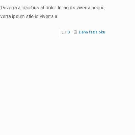
 viverra a, dapibus at dolor. In iaculis viverra neque,
iverra ipsum stie id viverra a.
0
Daha fazla oku