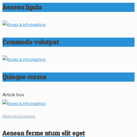
Aenean ligula
Commodo volutpat
Quisque cursus
Article box
Aliqu tincid mauris
Aenean ferme ntum elit eget