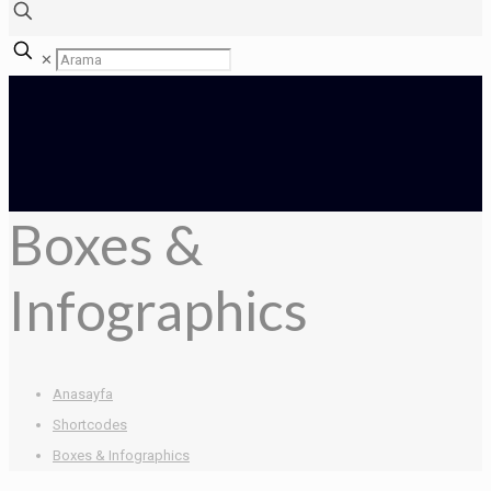
✕
Boxes &
Infographics
Anasayfa
Shortcodes
Boxes & Infographics