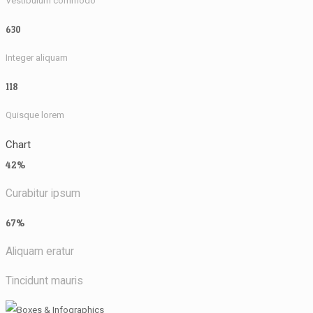
Vestibulum commodo
630
Integer aliquam
118
Quisque lorem
Chart
42%
Curabitur ipsum
67%
Aliquam eratur
Tincidunt mauris