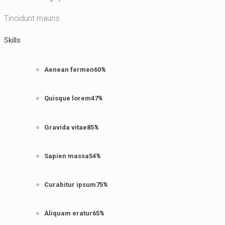
Tincidunt mauris
Skills
Aenean fermen
60
%
Quisque lorem
47
%
Gravida vitae
85
%
Sapien massa
54
%
Curabitur ipsum
75
%
Aliquam eratur
65
%