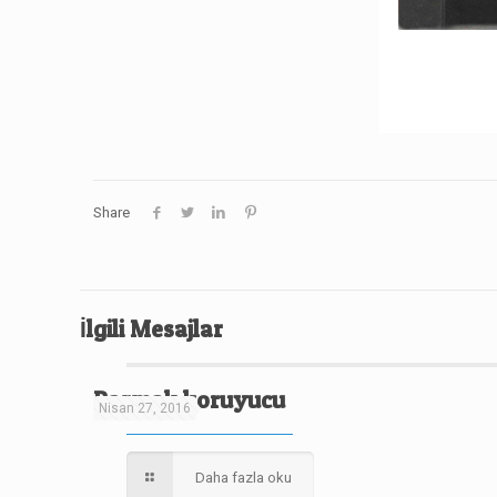
Share
İlgili Mesajlar
Parmak koruyucu
Nisan 27, 2016
Daha fazla oku